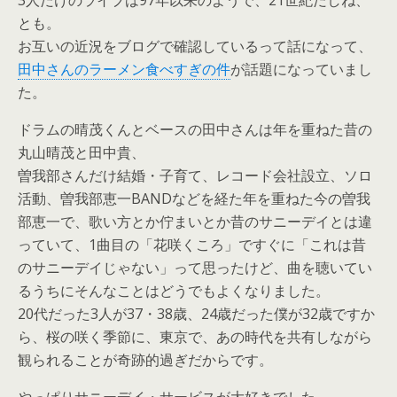
とも。
お互いの近況をブログで確認しているって話になって、
田中さんのラーメン食べすぎの件
が話題になっていまし
た。
ドラムの晴茂くんとベースの田中さんは年を重ねた昔の
丸山晴茂と田中貴、
曽我部さんだけ結婚・子育て、レコード会社設立、ソロ
活動、曽我部恵一BANDなどを経た年を重ねた今の曽我
部恵一で、歌い方とか佇まいとか昔のサニーデイとは違
っていて、1曲目の「花咲くころ」ですぐに「これは昔
のサニーデイじゃない」って思ったけど、曲を聴いてい
るうちにそんなことはどうでもよくなりました。
20代だった3人が37・38歳、24歳だった僕が32歳ですか
ら、桜の咲く季節に、東京で、あの時代を共有しながら
観られることが奇跡的過ぎだからです。
やっぱりサニーデイ・サービスが大好きでした。