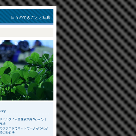
日々のできごとと写真
drop
リアルタイム画像変換をNginxだけ
方法
のクラウドでネットワークがつなが
時の対処法