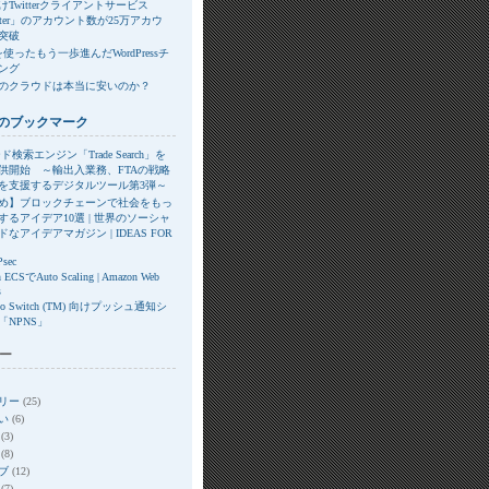
Twitterクライアントサービス
itter」のアカウント数が25万アカウ
突破
xを使ったもう一歩進んだWordPressチ
ング
のクラウドは本当に安いのか？
のブックマーク
ド検索エンジン「Trade Search」を
供開始 ～輸出入業務、FTAの戦略
を支援するデジタルツール第3弾～
め】ブロックチェーンで社会をもっ
するアイデア10選 | 世界のソーシャ
なアイデアマガジン | IDEAS FOR
Psec
 ECSでAuto Scaling | Amazon Web
s
ndo Switch (TM) 向けプッシュ通知シ
「NPNS」
ー
リー
(25)
い
(6)
(3)
(8)
ブ
(12)
(7)