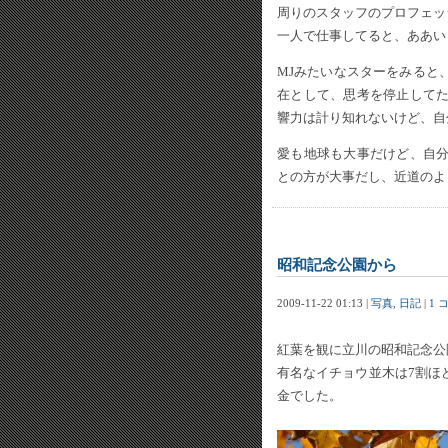
周りのスタッフのプロフェッ
一人で仕事してると、ああい
MJみたいなスターをみると
在として、思考を停止して
響力は計り知れないけど、自
愛も地球も大事だけど、自
との方が大事だし、近道のよ
昭和記念公園から
2009-11-22 01:13 |
写真
,
日記
|
1 
紅葉を観に立川の昭和記念公
有名なイチョウ並木は7割ほ
金でした。