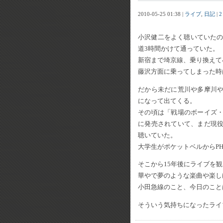
2010-05-25 01:38 |
ライブ
,
日記
|
2
小沢健二をよく聴いていたの
道3時間かけて通っていた。
新宿まで埼京線、乗り換えて
藤沢方面に乗ってしまった時
だから未だに荒川や多摩川
になって出てくる。
その頃は「戦場のボーイズ
に発売されていて、まだ現
聴いていた。
大学生がポケットベルからP
そこから15年後にライブを
華やで夢のような楽曲や楽し
小田急線のこと、今日のこと
そういう気持ちになったライ