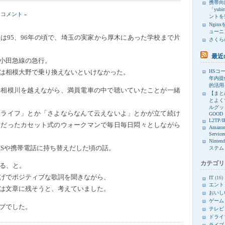
携帯向け
「yub
 コメント »
ントを
Ngin
ューニ
は95、96年の頃で、埼玉の実家から厚木にあった学校まで片
さくら
最近
小田急線の急行。
HSコー
は相模大野で乗り換えないといけなかった。
年内提
的活用
や相模川を越えながら、満員電車の中で聴いていたことが一緒
【まと
とよく
ルグッド
・ライフ」とか「さよならなんて云えないよ」とかが立て続け
GOOD
L2TP/I
役だったカセット式のウォークマンで毎日毎日悶々としながら
Amazon
Service
Ninte
HSや携帯電話に持ち替えだした頃の話。
ステム
カテゴリ
観る、と。
げでポジティブな歌詞を聞きながら、
IT
(16)
エント
は文章に残そうと、考えていました。
おいし
ゲーム
ブでした。
テレビ
ドライ
ライブ