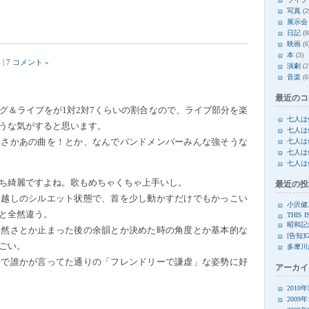
写真
(2
展示会
日記
(8
映画
(6
本
(3)
楽
|
7 コメント »
演劇
(2
音楽
(6
。
最近のコ
グ＆ライブをが1対2対7くらいの割合なので、ライブ部分を楽
七人は
うな気がすると思います。
七人は
七人は
まさかあの曲を！とか、なんでバンドメンバーみんな強そうな
七人は
七人は
ち綺麗ですよね。歌もめちゃくちゃ上手いし。
最近の投
ン越しのシルエット状態で、首を少し動かすだけでもかっこい
小沢健
と全然違う。
THIS I
昭和記
自然さとか止まった後の余韻とか決めた時の角度とか基本的な
[告知]
ごい。
多摩川
内で誰かが言ってた通りの「フレンドリーで謙虚」な姿勢に好
アーカイ
2010
2009年