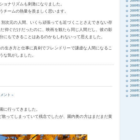
2009
ショナリズムも刺激になりました。
2009
2009
うチームの熱量を羨ましく思います。
2009
2009
、別次元の人間、いくら頑張っても近づくことさえできない存
2009
ただ仰ぐだけだったのに、映画を観たら同じ人間だし、彼の影
2009
2009
分にもできることはあるのかもしれないって思えました。
2009
2008年
分の生き方と仕事に真剣でフレンドリーで謙虚な人間になるこ
2008年
うな気がしました。
2008年
2008
2008
2008
2008
2008
2008
2008
コメント »
2008
園に行ってきました。
ど散ってしまっていて残念でしたが、園内奥の方はまだまだ黄