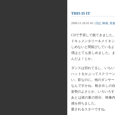
THIS IS IT
2009-11-26 01:45 |
日記
,
映画
,
音
CDで予習して観てきました
ドキュメンタリー＆メイキン
しめないと間延びしているよ
僕はとても楽しめました。
んだよ！とか。
ダンスは切れてるし、いちい
ハットをかぶってスクリー
い。影なのに。他のダンサー
なんですかね、動き出しの
姿勢のよさとか、いろいろす
あとは彼の素の部分、映像
感を持ちました。
愛されるスターですね。