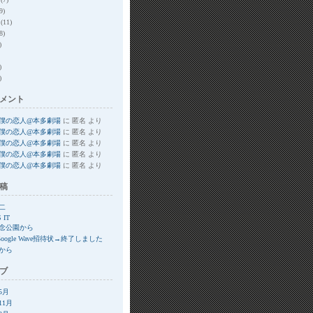
9)
(11)
8)
)
)
)
メント
僕の恋人@本多劇場
に
匿名
より
僕の恋人@本多劇場
に
匿名
より
僕の恋人@本多劇場
に
匿名
より
僕の恋人@本多劇場
に
匿名
より
僕の恋人@本多劇場
に
匿名
より
稿
二
S IT
念公園から
Google Wave招待状→終了しました
から
ブ
年5月
11月