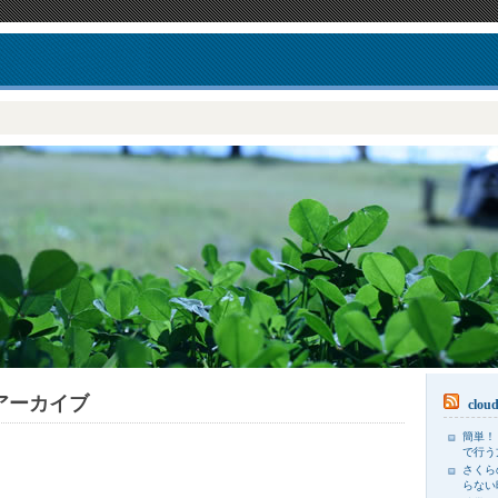
のアーカイブ
clou
簡単！
で行う
さくら
らない