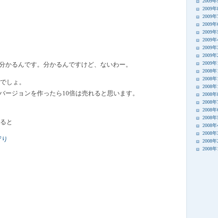
2009
2009
2009
2009
2009
2009
2009
2009
2009
分かるんです。分かるんですけど、ないわー。
2008年
2008年
いでしょ。
2008年
バージョンを作ったら10倍は売れると思います。
2008
2008
2008
2008
せると
2008
2008
2008
2008