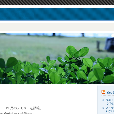
clou
簡単！
で行う
さくら
ートPC用のメモリーを調達。
らない
メでも全然許せる値段です。