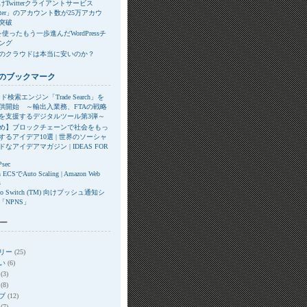
Twitterクライアントサービス
itter」のアカウント数が25万アカウ
突破
xを使ったもう一歩進んだWordPressチ
ング
のクラウドは本当に安いのか？
のブックマーク
ド検索エンジン「Trade Search」を
供開始 ～輸出入業務、FTAの戦略
を支援するデジタルツール第3弾～
め】ブロックチェーンで社会をもっ
するアイデア10選 | 世界のソーシャ
なアイデアマガジン | IDEAS FOR
Psec
 ECSでAuto Scaling | Amazon Web
s
ndo Switch (TM) 向けプッシュ通知シ
「NPNS」
ー
リー
(25)
い
(6)
(3)
(8)
ブ
(12)
(7)