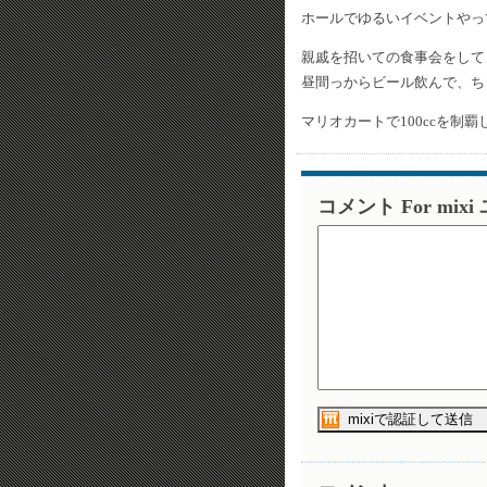
ホールでゆるいイベントやっ
親戚を招いての食事会をして
昼間っからビール飲んで、ち
マリオカートで100ccを制
コメント For mix