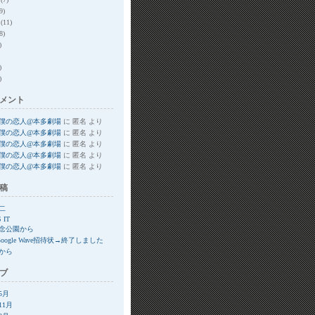
9)
(11)
8)
)
)
)
メント
僕の恋人@本多劇場
に
匿名
より
僕の恋人@本多劇場
に
匿名
より
僕の恋人@本多劇場
に
匿名
より
僕の恋人@本多劇場
に
匿名
より
僕の恋人@本多劇場
に
匿名
より
稿
二
S IT
念公園から
Google Wave招待状→終了しました
から
ブ
年5月
11月