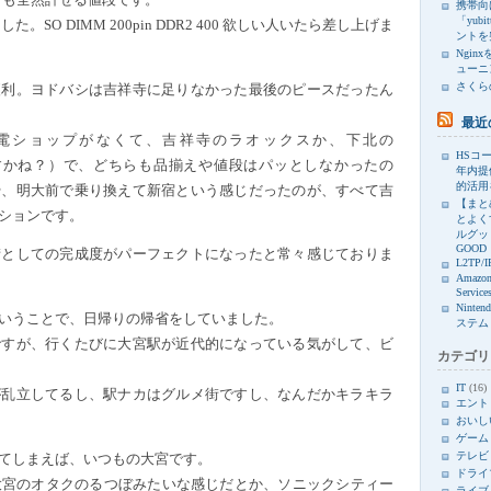
携帯向け
「yub
。SO DIMM 200pin DDR2 400 欲しい人いたら差し上げま
ントを
Ngin
ューニ
さくら
便利。ヨドバシは吉祥寺に足りなかった最後のピースだったん
最近
電ショップがなくて、吉祥寺のラオックスか、下北の
HSコー
んですかね？）で、どちらも品揃えや値段はパッとしなかったの
年内提
的活用
や、明大前で乗り換えて新宿という感じだったのが、すべて吉
【まと
ションです。
とよく
ルグッド
GOOD
街としての完成度がパーフェクトになったと常々感じておりま
L2TP/I
Amazon
Service
Ninte
いうことで、日帰りの帰省をしていました。
ステム
ですが、行くたびに大宮駅が近代的になっている気がして、ビ
カテゴリ
IT
(16)
が乱立してるし、駅ナカはグルメ街ですし、なんだかキラキラ
エント
おいし
ゲーム
テレビ
てしまえば、いつもの大宮です。
ドライ
大宮のオタクのるつぼみたいな感じだとか、ソニックシティー
ライブ