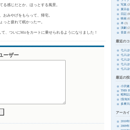
てる感じだとか、ほっとする風景。
写真
(2
展示会
日記
(8
、おみやげをもらって、帰宅。
映画
(6
ょっと疲れて眠かったー。
本
(3)
演劇
(2
覇して、ついにMiiをカートに乗せられるようになりました！
音楽
(6
最近のコ
七人は
i ユーザー
七人は
七人は
七人は
七人は
最近の投
小沢健
THIS I
昭和記
[告知]
多摩川
アーカイ
2010
2009年