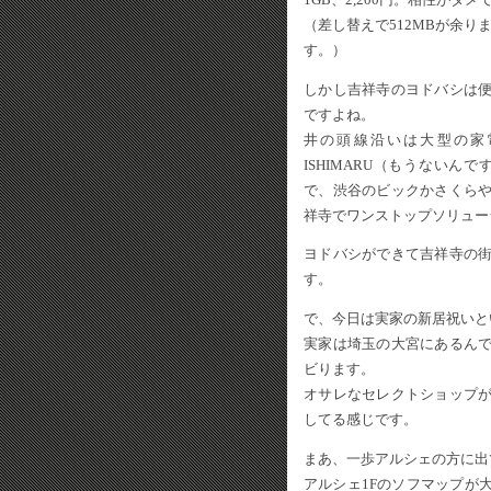
（差し替えで512MBが余りました
す。）
しかし吉祥寺のヨドバシは
ですよね。
井の頭線沿いは大型の家
ISHIMARU（もうない
で、渋谷のビックかさくら
祥寺でワンストップソリュー
ヨドバシができて吉祥寺の
す。
で、今日は実家の新居祝いと
実家は埼玉の大宮にあるん
ビります。
オサレなセレクトショップ
してる感じです。
まあ、一歩アルシェの方に出
アルシェ1Fのソフマップが