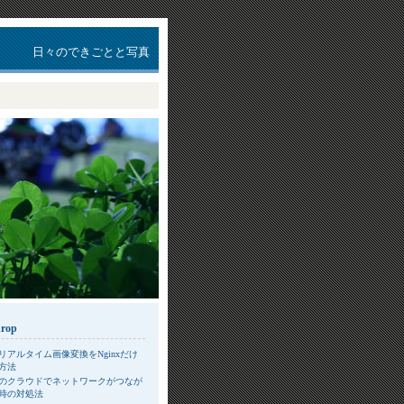
日々のできごとと写真
drop
リアルタイム画像変換をNginxだけ
方法
のクラウドでネットワークがつなが
時の対処法