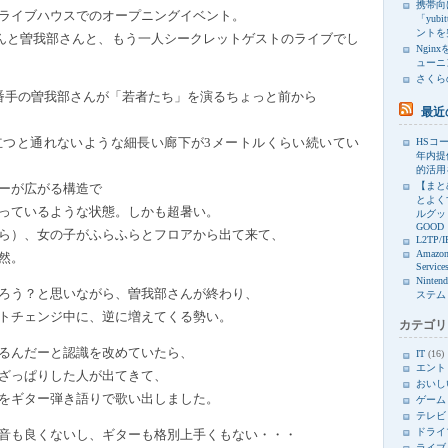
携帯向け
ライブハウスでのオープニングイベント。
「yub
ントを
んと曽我部さんと、もう一人シークレットゲストのライブでし
Ngin
ューニ
さくら
番手の曽我部さんが「若者たち」を演るちょっと前から
最近
HSコー
立つと通れないような細長い廊下が3メートルくらい続いてい
年内提
的活用
【まと
ーが広がる構造で
とよく
っているような状態。しかも超暑い。
ルグッド
GOOD
ら）、女の子がふらふらとフロアから出て来て、
L2TP/I
Amazon
然。
Service
Ninte
ろう？と思いながら、曽我部さんが終わり、
ステム
トチェンジ中に、逆に増えてくる勢い。
カテゴリ
るんだーと認識を改めていたら、
IT
(16)
エント
ざっぱりした人が出てきて、
おいし
をギター弾き語りで歌い出しました。
ゲーム
テレビ
ドライ
音も良くないし、ギターも格別上手くもない・・・
ライブ