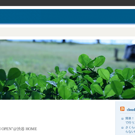
clou
簡単！
で行う
さくら
EN OPEN”@渋谷 HOME
らない