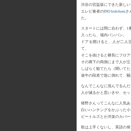
渋谷の宮益坂にできた新しい
エレピ奏者の
INO hidefumi
さ
た。
スタートには間に合わず、1
入ったら、場内パンパン。
ドアを開けると、人が二人
て、
そこを抜けると横長にフロア
その廊下の両側にまで人が立
しばらく観てたら（聞いてた
途中の段差で急に倒れて、騒
なんでこんなに混んでるんだ
人が減るかと思いきや、セッ
猪野さんってこんなに人気あ
白いハンチングをかぶった小
ビートルズとか洋楽のカバー
歌は上手くないし、英語の発