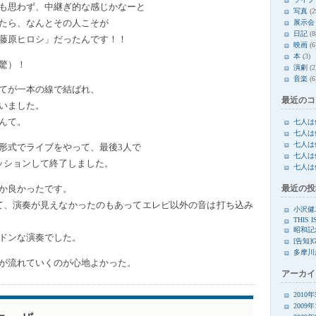
も思わず、中継ぎ的な感じかなーと
写真
(2
たら、なんとその人こそが
展示会
日記
(8
藤原ヒロシ」だったんです！！
映画
(6
本
(3)
驚）！
演劇
(2
音楽
(6
てが一本の線で結ばれ、
最近のコ
いました。
んて。
七人は
七人は
七人は
形式でライブをやって、最後3人で
七人は
ッションして終了しました。
七人は
最近の投
か良かったです。
て、演奏が見えなかったのもあってエレピ以外の音は打ち込み
小沢健
THIS I
昭和記
ドンな演奏でした。
[告知]
多摩川
が流れていくのが心地よかった。
アーカイ
2010
2009年