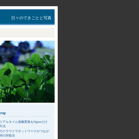
日々のできごとと写真
drop
リアルタイム画像変換をNginxだけ
方法
のクラウドでネットワークがつなが
時の対処法