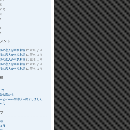
9)
(11)
8)
)
)
)
メント
僕の恋人@本多劇場
に
匿名
より
僕の恋人@本多劇場
に
匿名
より
僕の恋人@本多劇場
に
匿名
より
僕の恋人@本多劇場
に
匿名
より
僕の恋人@本多劇場
に
匿名
より
稿
二
S IT
念公園から
Google Wave招待状→終了しました
から
ブ
年5月
11月