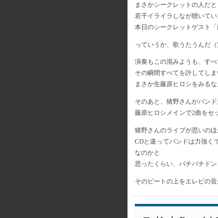
まさかシークレットの人だと
若干イライラしなが聴いてい
本日のシークレットゲスト「
っていうか、歌うたうんだ（
演奏もこの混みようも、すべ
その瞬間すべてを許してしま
まさか生藤原ヒロシをみるな
そのあと、猪野さんがバンド
藤原ヒロシメインで2曲をセ
猪野さんのライブが思いのほ
CDと違ってバンドは力強く
なのかと
思ったくらい、バチバチドン
そのビートの上をエレピの音