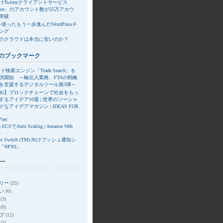
Twitterクライアントサービス
itter」のアカウント数が25万アカウ
突破
xを使ったもう一歩進んだWordPressチ
ング
のクラウドは本当に安いのか？
のブックマーク
ド検索エンジン「Trade Search」を
供開始 ～輸出入業務、FTAの戦略
を支援するデジタルツール第3弾～
め】ブロックチェーンで社会をもっ
するアイデア10選 | 世界のソーシャ
なアイデアマガジン | IDEAS FOR
Psec
 ECSでAuto Scaling | Amazon Web
s
ndo Switch (TM) 向けプッシュ通知シ
「NPNS」
ー
リー
(25)
い
(6)
(3)
(8)
ブ
(12)
(7)