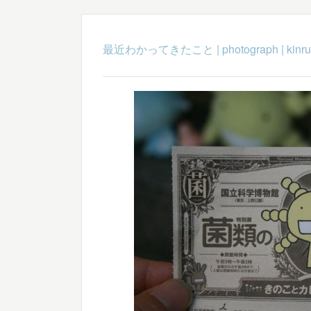
最近わかってきたこと
|
photograph
|
kinru