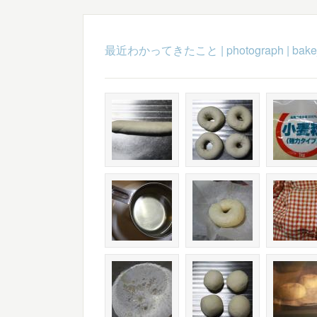
最近わかってきたこと
|
photograph
|
bake