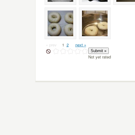
« prev
1
2
next »
Not yet rated