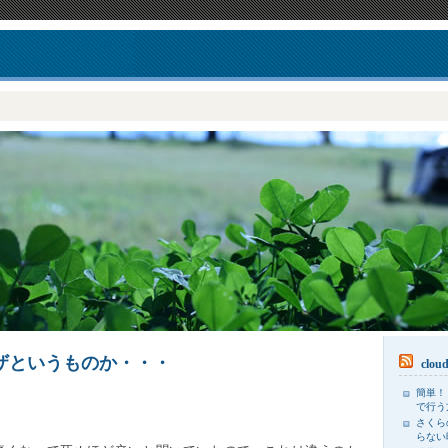
ザというものか・・・
clou
簡単！
で行う
さくら
らない