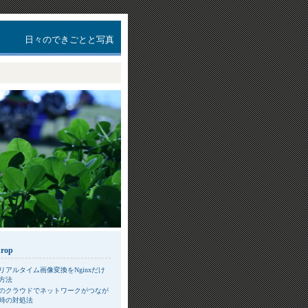
日々のできごとと写真
drop
リアルタイム画像変換をNginxだけ
方法
のクラウドでネットワークがつなが
時の対処法