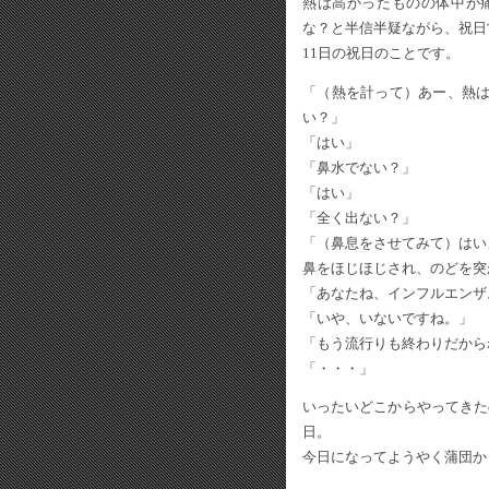
熱は高かったものの体中が
な？と半信半疑ながら、祝日
11日の祝日のことです。
「（熱を計って）あー、熱
い？」
「はい」
「鼻水でない？」
「はい」
「全く出ない？」
「（鼻息をさせてみて）はい
鼻をほじほじされ、のどを突
「あなたね、インフルエンザ
「いや、いないですね。」
「もう流行りも終わりだから
「・・・」
いったいどこからやってきた
日。
今日になってようやく蒲団か