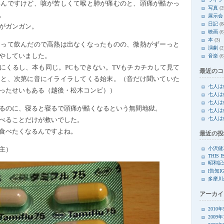
いんですけど、咳が苦しくて喉と肺が痛むのと、頭痛が酷かっ
写真
(2
。
展示会
日記
(8
がガンガン。
映画
(6
本
(3)
らって飲んだので高熱は出なくなったものの、微熱がずーっと
演劇
(2
やしていました。
音楽
(6
にくるし、本も同じ。PCもできない。TVもチカチカして見て
最近のコ
ると、次第に音にイライラしてくる始末。（音だけ聞いていた
七人は
ったせいもある（越後・松木コンビ））
七人は
七人は
るのに、寝ると寝るで頭痛が酷くなるという無間地獄。
七人は
七人は
べることだけが救いでした。
食べたくなるんですよね。
最近の投
小沢健
主）
THIS I
昭和記
[告知]
多摩川
アーカイ
2010
2009年