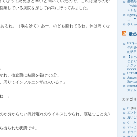
痛くなって死ぬほど辛いと聞いていたので、これは違うのか
携帯向け
「yub
営業している病院を探して内科に行ってみました。
ントを
Ngin
ューニ
さくら
はあるね。（喉を診て）あー、のども腫れてるね。体は痛くな
最近
HSコー
年内提
的活用
【まと
とよく
ルグッド
」
GOOD
L2TP/I
かれ、検査薬に粘膜を着けて5分、
Amazon
Service
。周りでインフルエンザの人いる？」
Ninte
ステム
ねー」
カテゴリ
IT
(16)
エント
のか分からない流行遅れのウイルスにやられ、寝込むこと丸3
おいし
ゲーム
テレビ
ら出られた状態です。
ドライ
ライブ