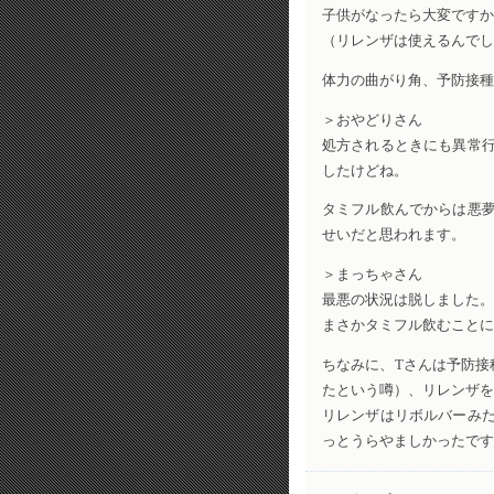
子供がなったら大変ですか
（リレンザは使えるんでし
体力の曲がり角、予防接種
＞おやどりさん
処方されるときにも異常
したけどね。
タミフル飲んでからは悪
せいだと思われます。
＞まっちゃさん
最悪の状況は脱しました。
まさかタミフル飲むことに
ちなみに、Tさんは予防接
たという噂）、リレンザを
リレンザはリボルバーみ
っとうらやましかったです