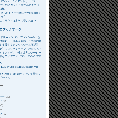
Twitterクライアントサービス
itter」のアカウント数が25万アカウ
突破
xを使ったもう一歩進んだWordPressチ
ング
のクラウドは本当に安いのか？
のブックマーク
ド検索エンジン「Trade Search」を
供開始 ～輸出入業務、FTAの戦略
を支援するデジタルツール第3弾～
め】ブロックチェーンで社会をもっ
するアイデア10選 | 世界のソーシャ
なアイデアマガジン | IDEAS FOR
Psec
 ECSでAuto Scaling | Amazon Web
s
ndo Switch (TM) 向けプッシュ通知シ
「NPNS」
ー
リー
(25)
い
(6)
(3)
(8)
ブ
(12)
(7)