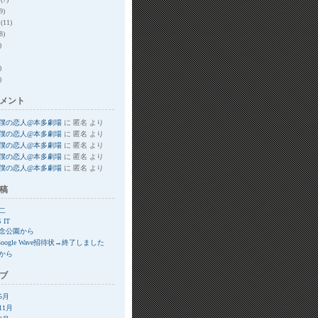
9)
(11)
8)
)
)
)
メント
僕の恋人@本多劇場
に
匿名
より
僕の恋人@本多劇場
に
匿名
より
僕の恋人@本多劇場
に
匿名
より
僕の恋人@本多劇場
に
匿名
より
僕の恋人@本多劇場
に
匿名
より
稿
二
S IT
念公園から
Google Wave招待状→終了しました
から
ブ
年5月
11月