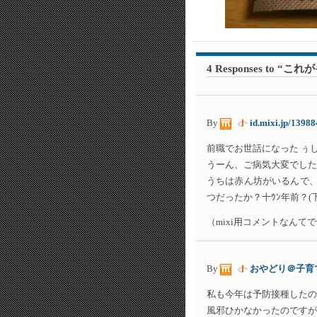
4 Responses to
By
id.mixi.jp/1398
前職でお世話になった ぅし
うーん、ご病気大変でした
うちは赤ん坊がいるんで
つだったか？十ｳﾝ年前？(下
（mixi用コメントなんてで
By
おやどり＠子育
私も今年は予防接種したの
風邪ひかなかったのですが