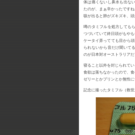
体は痛くないし鼻水も出な
たのが、まぁ辛かったですね
咳が出ると肺がズキズキ、頭
噂のタミフルを処方しても
つづいていて終日頭がもやも
ケータイ弄ってても目から頭
られないから音だけ聞いて
のが日本対オーストラリアだ
寝ること以外を封じられてい
食欲は落ちなかったので、食
ゼリーとかプリンとか無性に
記念に撮ったタミフル（救世