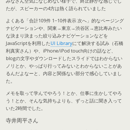
みなさん空気になじめない様子で、終止静かな感じでし
たが、スピーカーの4方は熱く語られていました
よくある「合計109件 1−10件表示 次へ」的なページング
ナビゲーションや、関東→東京→渋谷区→恵比寿みたい
な決まり決まった絞り込みナビゲーションなどを
JavaScriptを利用した
UI Library
にて解決する試み（石橋
利真実さん）や、iPhone/iPod touch向けの話など、
blogの文字やダウンロードしたスライドではわからない
ノリとか、やっぱり行ってみないとわからないことがあ
るんだよなーと、内容と関係ない部分で感心していまし
た。
メモを取って学んでやろう！とか、仕事に生かしてやろ
う！とか、そんな気持ちよりも、ずっと話に聞き入って
いた2時間でした。
寺井周平さん