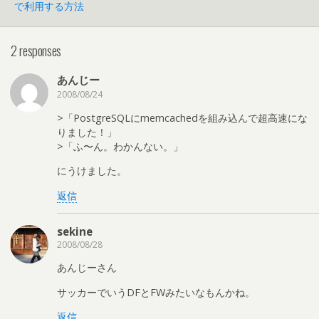
で利用する方法
2 responses
あんじー
2008/08/24
>「PostgreSQLにmemcachedを組み込んで超高速にな
りました！」
>「ふ〜ん。わかんない。」
にうけました。
返信
sekine
2008/08/28
あんじーさん
サッカーでいうDFとFWみたいなもんかね。
返信